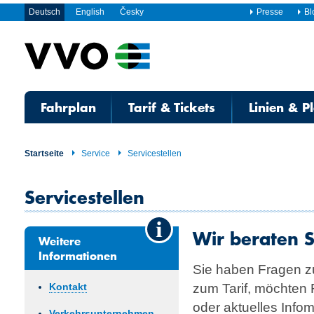
Deutsch
English
Česky
Presse
Bl
Fahrplan
Tarif & Tickets
Linien & P
Startseite
Service
Servicestellen
Servicestellen
Wir beraten S
Weitere
Informationen
Sie haben Fragen z
zum Tarif, möchten 
Kontakt
oder aktuelles Info
Verkehrsunternehmen