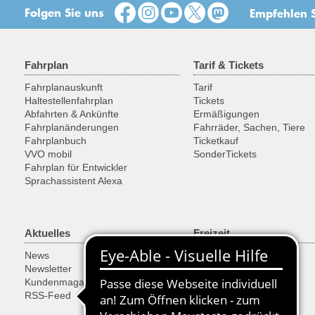
Folgen Sie uns
Empfehlen S
Fahrplan
Tarif & Tickets
Fahrplanauskunft
Tarif
Haltestellenfahrplan
Tickets
Abfahrten & Ankünfte
Ermäßigungen
Fahrplanänderungen
Fahrräder, Sachen, Tiere
Fahrplanbuch
Ticketkauf
VVO mobil
SonderTickets
Fahrplan für Entwickler
Sprachassistent Alexa
Aktuelles
Freizeit
News
Ausflugsregionen
Newsletter
Fahrrad
Kundenmagazin
Historische Fahrzeuge
RSS-Feed
Fähren & Schiffe