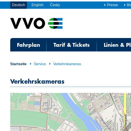
Deutsch
English
Česky
Presse
Bl
Fahrplan
Tarif & Tickets
Linien & P
Startseite
Service
Verkehrskameras
Verkehrskameras