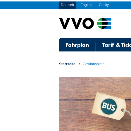
Deutsch
English
Česky
Fahrplan
Tarif & Tic
Startseite
Gewinnspiele