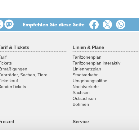
Empfehlen Sie diese Seite
Tarif & Tickets
Linien & Pläne
arif
Tarifzonenplan
Tickets
Tarifzonenplan interaktiv
Ermäßigungen
Liniennetzplan
Fahrräder, Sachen, Tiere
Stadtverkehr
Ticketkauf
Umgebungspläne
SonderTickets
Nachtverkehr
Sachsen
Ostsachsen
Böhmen
Freizeit
Service
Ausflugsregionen
Servicestellen
Fahrrad
ABO online