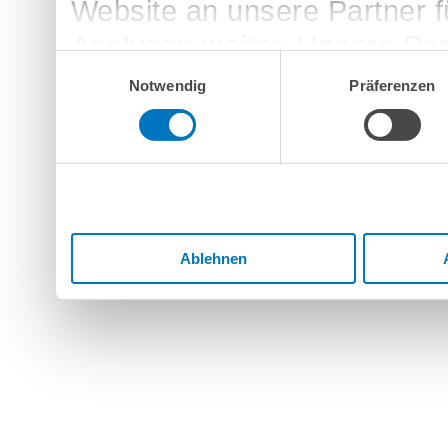
Website an unsere Partner 
Analysen weiter. Unsere Par
Einwilligungsauswahl
möglicherweise mit weitere
Notwendig
Präferenzen
bereitgestellt haben oder d
Dienste gesammelt haben.
Ablehnen