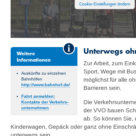
Cookie-Einstellungen ändern
Unterwegs ohn
Weitere
Informationen
Zur Arbeit, zum Ein
Sport, Wege mit Bus
Auskünfte zu einzelnen
möglichst für alle 
Bahnhöfen
http://www.bahnhof.de/
Barrieren sein.
Fahrt anmelden:
Die Verkehrsunter
Kontakte der Verkehrs­
unternehmen
der VVO bauen Schrit
ab. So können Sie, o
Kinderwagen, Gepäck oder ganz ohne Einsch
unterwegs sein.