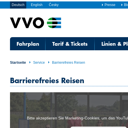
Deutsch
English
Česky
Presse
Bl
Fahrplan
Tarif & Tickets
Linien & P
Startseite
Service
Barrierefreies Reisen
Barrierefreies Reisen
Bitte akzeptieren Sie Marketing-Cookies, um das YouT