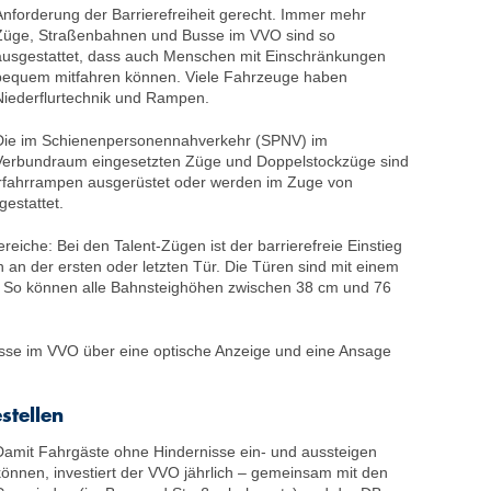
Anforderung der Barrierefreiheit gerecht. Immer mehr
Züge, Straßenbahnen und Busse im VVO sind so
ausgestattet, dass auch Menschen mit Einschränkungen
bequem mitfahren können. Viele Fahrzeuge haben
Niederflurtechnik und Rampen.
Die im Schienenpersonen­nahverkehr (SPNV) im
Verbundraum eingesetzten Züge und Doppelstockzüge sind
erfahrrampen ausgerüstet oder werden im Zuge von
estattet.
reiche: Bei den Talent-Zügen ist der barrierefreie Einstieg
 an der ersten oder letzten Tür. Die Türen sind mit einem
. So können alle Bahnsteighöhen zwischen 38 cm und 76
usse im VVO über eine optische Anzeige und eine Ansage
stellen
Damit Fahrgäste ohne Hindernisse ein- und aussteigen
können, investiert der VVO jährlich – gemeinsam mit den