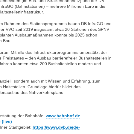
Gemeinden (im Bus- und Straßenbahnnetz) und der DB
InfraGO (Bahnstationen) – mehrere Millionen Euro in die
altestelleninfrastruktur.
Im Rahmen des Stationsprogramms bauen DB InfraGO und
der VVO seit 2019 insgesamt etwa 20 Stationen des SPNV
r geplanten Ausbaumaßnahmen konnte bis 2025 schon
m Bau.
oran: Mithilfe des Infrastrukturprogramms unterstützt der
Freistaates – den Ausbau barrierefreier Bushaltestellen in
ahren konnten etwa 200 Bushaltestellen modern und
nanziell, sondern auch mit Wissen und Erfahrung, zum
n Haltestellen. Grundlage hierfür bildet das
llen­ausbau des Nahverkehrsplans
stattung der Bahnhöfe:
www.bahnhof.de
(live)
dner Stadtgebiet:
https://www.dvb.de/de-