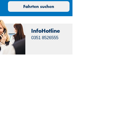
30
31
1
2
Fahrten suchen
6
7
8
9
13
14
15
16
20
21
22
23
InfoHotline
27
28
29
30
0351 8526555
3
4
5
6