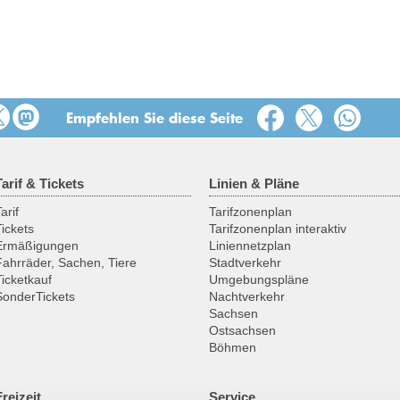
Empfehlen Sie diese Seite
Tarif & Tickets
Linien & Pläne
arif
Tarifzonenplan
Tickets
Tarifzonenplan interaktiv
Ermäßigungen
Liniennetzplan
Fahrräder, Sachen, Tiere
Stadtverkehr
Ticketkauf
Umgebungspläne
SonderTickets
Nachtverkehr
Sachsen
Ostsachsen
Böhmen
Freizeit
Service