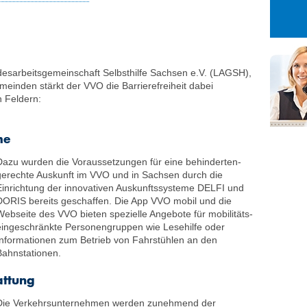
27
28
29
3
4
5
10
11
12
17
18
19
sarbeits­gemein­schaft Selbsthilfe Sachsen e.V. (LAGSH),
24
25
26
inden stärkt der VVO die Barrierefreiheit dabei
n Feldern:
31
1
2
me
Dazu wurden die Voraussetzungen für eine behinderten­
gerechte Auskunft im VVO und in Sachsen durch die
Einrichtung der innovativen Auskunftssysteme DELFI und
DORIS bereits geschaffen. Die App VVO mobil und die
Webseite des VVO bieten spezielle Angebote für mobilitäts­
eingeschränkte Personengruppen wie Lesehilfe oder
Informationen zum Betrieb von Fahrstühlen an den
Bahnstationen.
attung
Die Verkehrsunternehmen werden zunehmend der