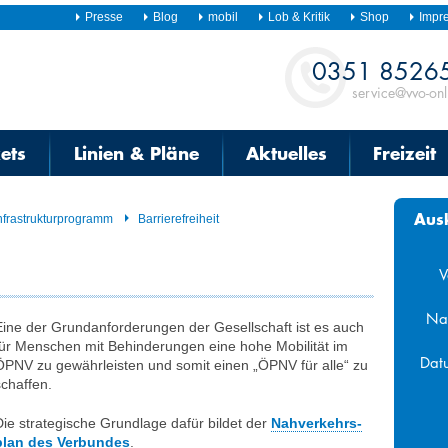
Presse
Blog
mobil
Lob & Kritik
Shop
Impr
Kontakt
0351 8526
service@vvo-onl
kets
Linien & Pläne
Aktuelles
Freizeit
Aus
nfrastrukturprogramm
Barrierefreiheit
V
Na
Eine der Grundanforderungen der Gesellschaft ist es auch
für Menschen mit Behinderungen eine hohe Mobilität im
Dat
ÖPNV zu gewährleisten und somit einen „ÖPNV für alle“ zu
schaffen.
Aug
Die strategische Grundlage dafür bildet der
Nahverkehrs­
Mo
Di
Mi
plan des Verbundes
.