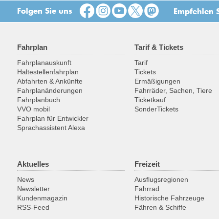
Folgen Sie uns
Empfehlen S
Fahrplan
Tarif & Tickets
Fahrplanauskunft
Tarif
Haltestellenfahrplan
Tickets
Abfahrten & Ankünfte
Ermäßigungen
Fahrplanänderungen
Fahrräder, Sachen, Tiere
Fahrplanbuch
Ticketkauf
VVO mobil
SonderTickets
Fahrplan für Entwickler
Sprachassistent Alexa
Aktuelles
Freizeit
News
Ausflugsregionen
Newsletter
Fahrrad
Kundenmagazin
Historische Fahrzeuge
RSS-Feed
Fähren & Schiffe