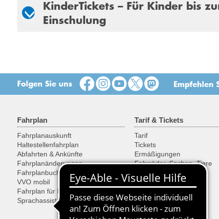
KinderTickets – Für Kinder bis zu
Einschulung
Folgen Sie uns
Empfehlen S
Fahrplan
Tarif & Tickets
Fahrplanauskunft
Tarif
Haltestellenfahrplan
Tickets
Abfahrten & Ankünfte
Ermäßigungen
Fahrplanänderungen
Fahrräder, Sachen, Tiere
Fahrplanbuch
Ticketkauf
VVO mobil
SonderTickets
Fahrplan für Entwickler
Sprachassistent Alexa