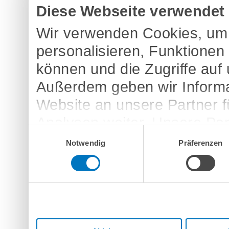
Diese Webseite verwendet
Wir verwenden Cookies, um 
personalisieren, Funktionen
können und die Zugriffe auf
Außerdem geben wir Informa
Website an unsere Partner 
Analysen weiter. Unsere Par
Einwilligungsauswahl
möglicherweise mit weitere
Notwendig
Präferenzen
bereitgestellt haben oder d
Dienste gesammelt haben.