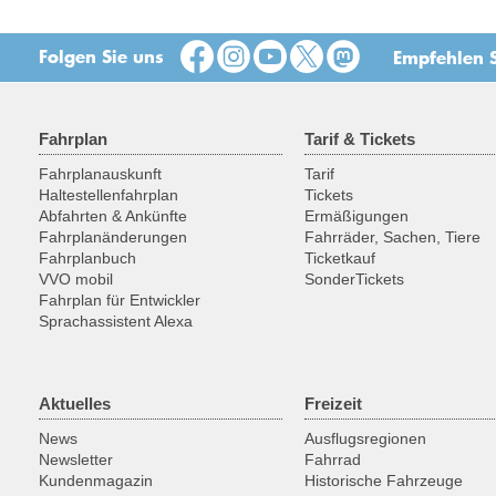
Folgen Sie uns
Empfehlen S
Fahrplan
Tarif & Tickets
Fahrplanauskunft
Tarif
Haltestellenfahrplan
Tickets
Abfahrten & Ankünfte
Ermäßigungen
Fahrplanänderungen
Fahrräder, Sachen, Tiere
Fahrplanbuch
Ticketkauf
VVO mobil
SonderTickets
Fahrplan für Entwickler
Sprachassistent Alexa
Aktuelles
Freizeit
News
Ausflugsregionen
Newsletter
Fahrrad
Kundenmagazin
Historische Fahrzeuge