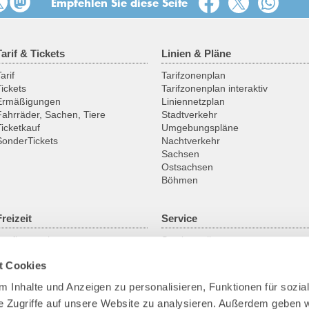
Empfehlen Sie diese Seite
Tarif & Tickets
Linien & Pläne
arif
Tarifzonenplan
Tickets
Tarifzonenplan interaktiv
Ermäßigungen
Liniennetzplan
Fahrräder, Sachen, Tiere
Stadtverkehr
Ticketkauf
Umgebungspläne
SonderTickets
Nachtverkehr
Sachsen
Ostsachsen
Böhmen
Freizeit
Service
Ausflugsregionen
Servicestellen
Fahrrad
ABO online
t Cookies
Historische Fahrzeuge
Gruppenanmeldung
Fähren & Schiffe
Kundengarantien
 Inhalte und Anzeigen zu personalisieren, Funktionen für sozia
Downloads
e Zugriffe auf unsere Website zu analysieren. Außerdem geben w
Fundsachen