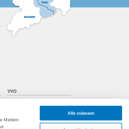
VVO
Kontakt
Über den VVO
Zweckverband
Alle zulassen
Verkehrsunternehmen
le Medien
VVO-Team
ir
Jobs & Praktika