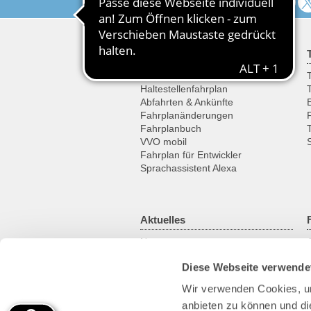
Folgen Sie uns
Fahrplan
Fahrplanauskunft
T
Haltestellenfahrplan
Abfahrten & Ankünfte
Fahrplanänderungen
Fahrplanbuch
VVO mobil
Fahrplan für Entwickler
Sprachassistent Alexa
Aktuelles
News
Newsletter
Diese Webseite verwende
Kundenmagazin
RSS-Feed
Wir verwenden Cookies, um
anbieten zu können und di