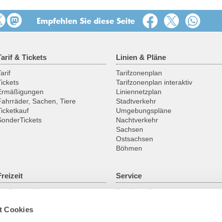
Empfehlen Sie diese Seite
Tarif & Tickets
Linien & Pläne
arif
Tarifzonenplan
Tickets
Tarifzonenplan interaktiv
Ermäßigungen
Liniennetzplan
Fahrräder, Sachen, Tiere
Stadtverkehr
Ticketkauf
Umgebungspläne
SonderTickets
Nachtverkehr
Sachsen
Ostsachsen
Böhmen
Freizeit
Service
Ausflugsregionen
Servicestellen
Fahrrad
ABO online
t Cookies
Historische Fahrzeuge
Gruppenanmeldung
Fähren & Schiffe
Kundengarantien