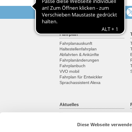
Folgen Sie uns
Fahrplan
Fahrplanauskunft
T
Haltestellenfahrplan
Abfahrten & Ankünfte
Fahrplanänderungen
Fahrplanbuch
VVO mobil
Fahrplan für Entwickler
Sprachassistent Alexa
Aktuelles
News
Newsletter
Diese Webseite verwende
Kundenmagazin
RSS-Feed