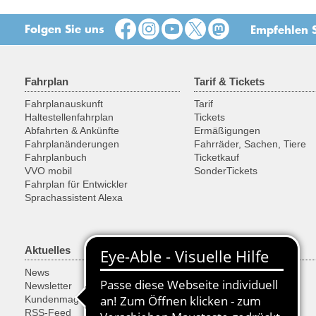
Folgen Sie uns
Empfehlen S
Fahrplan
Tarif & Tickets
Fahrplanauskunft
Tarif
Haltestellenfahrplan
Tickets
Abfahrten & Ankünfte
Ermäßigungen
Fahrplanänderungen
Fahrräder, Sachen, Tiere
Fahrplanbuch
Ticketkauf
VVO mobil
SonderTickets
Fahrplan für Entwickler
Sprachassistent Alexa
Aktuelles
Freizeit
News
Ausflugsregionen
Newsletter
Fahrrad
Kundenmagazin
Historische Fahrzeuge
RSS-Feed
Fähren & Schiffe