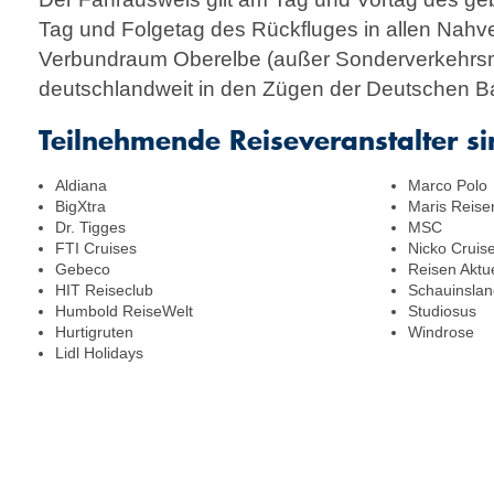
Tag und Folgetag des Rückfluges in allen Nahve
Verbundraum Oberelbe (außer Sonderverkehrsmi
deutschlandweit in den Zügen der Deutschen B
Teilnehmende Reiseveranstalter sin
Aldiana
Marco Polo
BigXtra
Maris Reise
Dr. Tigges
MSC
FTI Cruises
Nicko Cruis
Gebeco
Reisen Aktue
HIT Reiseclub
Schauinslan
Humbold ReiseWelt
Studiosus
Hurtigruten
Windrose
Lidl Holidays