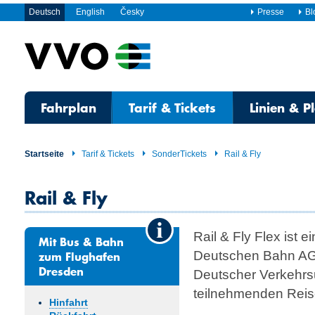
Deutsch
English
Česky
Presse
Bl
Fahrplan
Tarif & Tickets
Linien & P
Startseite
Tarif & Tickets
SonderTickets
Rail & Fly
Rail & Fly
Rail & Fly Flex ist 
Mit Bus & Bahn
zum Flughafen
Deutschen Bahn AG
Dresden
Deutscher Verkehr
teilnehmenden Reise
Hinfahrt