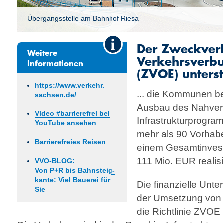
Übergangsstelle am Bahnhof Riesa
Der Zweckver
Weitere
Verkehrsverb
Informationen
(ZVOE) unterstü
https://www.verkehr.
... die Kommunen be
sachsen.de/
Ausbau des Nah­ver­
Video #barrierefrei bei
Infrastrukturprogra
YouTube ansehen
mehr als 90 Vorhab
Barrierefreies Reisen
einem Gesamt­inves
111 Mio. EUR realis
VVO-BLOG:
Von P+R bis Bahn­steig­
kante: Viel Bauerei für
Die finanzielle Unt
Sie
der Umsetzung von 
die Richtlinie ZVOE