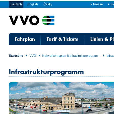
Deutsch
English
Česky
Presse
Bl
Fahrplan
Tarif & Tickets
Linien & P
Startseite
VVO
Nahverkehrsplan & Infrastrukturprogramm
Infra
Infrastrukturprogramm