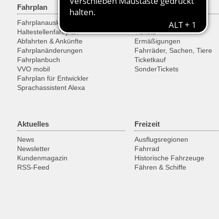
Fahrplan
Tarif & Tickets
Fahrplanauskunft
Tarif
Haltestellenfahrplan
Tickets
Abfahrten & Ankünfte
Ermäßigungen
Fahrplanänderungen
Fahrräder, Sachen, Tiere
Fahrplanbuch
Ticketkauf
VVO mobil
SonderTickets
Fahrplan für Entwickler
Sprachassistent Alexa
Aktuelles
Freizeit
News
Ausflugsregionen
Newsletter
Fahrrad
Kundenmagazin
Historische Fahrzeuge
RSS-Feed
Fähren & Schiffe