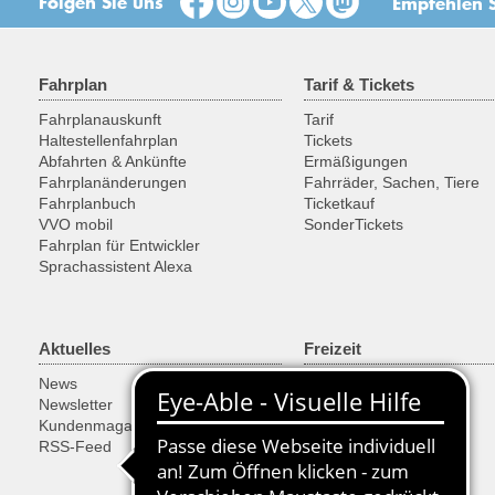
Folgen Sie uns
Empfehlen S
Fahrplan
Tarif & Tickets
Fahrplanauskunft
Tarif
Haltestellenfahrplan
Tickets
Abfahrten & Ankünfte
Ermäßigungen
Fahrplanänderungen
Fahrräder, Sachen, Tiere
Fahrplanbuch
Ticketkauf
VVO mobil
SonderTickets
Fahrplan für Entwickler
Sprachassistent Alexa
Aktuelles
Freizeit
News
Ausflugsregionen
Newsletter
Fahrrad
Kundenmagazin
Historische Fahrzeuge
RSS-Feed
Fähren & Schiffe