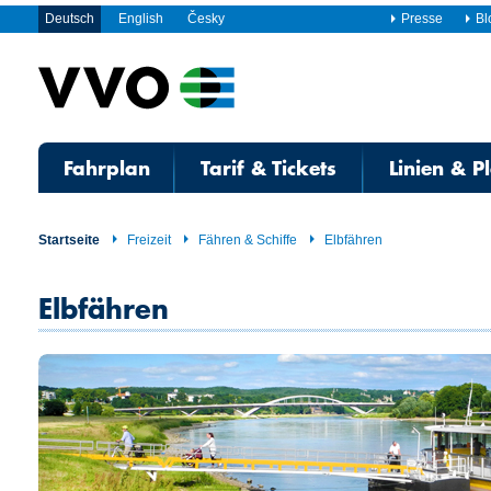
Deutsch
English
Česky
Presse
Bl
Fahrplan
Tarif & Tickets
Linien & P
Startseite
Freizeit
Fähren & Schiffe
Elbfähren
Elbfähren