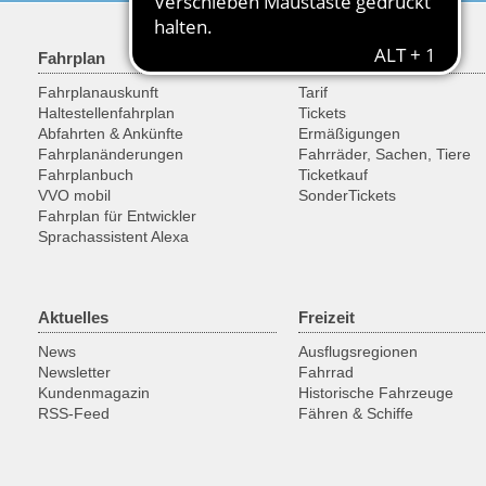
Fahrplan
Tarif & Tickets
Fahrplanauskunft
Tarif
Haltestellenfahrplan
Tickets
Abfahrten & Ankünfte
Ermäßigungen
Fahrplanänderungen
Fahrräder, Sachen, Tiere
Fahrplanbuch
Ticketkauf
VVO mobil
SonderTickets
Fahrplan für Entwickler
Sprachassistent Alexa
Aktuelles
Freizeit
News
Ausflugsregionen
Newsletter
Fahrrad
Kundenmagazin
Historische Fahrzeuge
RSS-Feed
Fähren & Schiffe