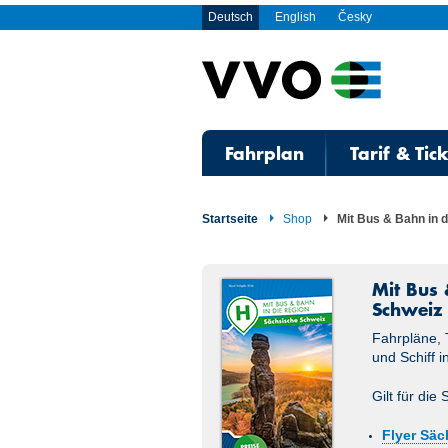
Deutsch
English
Česky
Fahrplan
Tarif & Tic
Startseite
Shop
Mit Bus & Bahn in 
Mit Bus 
Schweiz
Fahrpläne, 
und Schiff 
Gilt für die
Flyer Säc