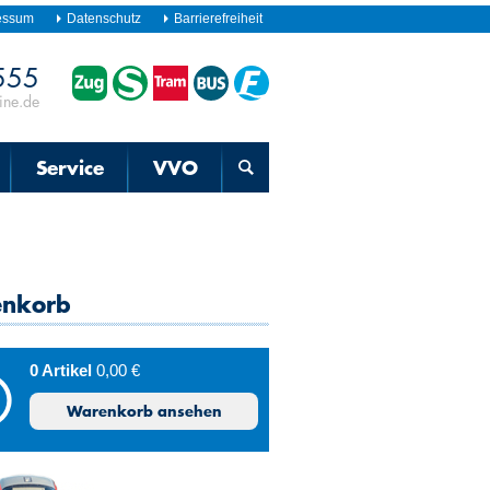
essum
Datenschutz
Barrierefreiheit
555
Fahrplanauskunft
für
ine.de
Zug,
S-
Bahn,
Straßenbahn,
Service
VVO
Bus
und
Fähre
nkorb
0 Artikel
0,00 €
Warenkorb ansehen