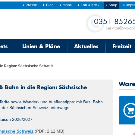
Presse
Blog
mobil
Lob & Kritik
Shop
Impr
Kontakt
0351 8526
service@vvo-onl
kets
Linien & Pläne
Aktuelles
Freizeit
die Region: Sächsische Schweiz
Ware
& Bahn in die Region: Sächsische
Tarife sowie Wander- und Ausflugstipps: mit Bus, Bahn
in der Sächsichen Schweiz unterwegs
 Saison 2026/2027
hsische Schweiz
(PDF; 2,12 MB)