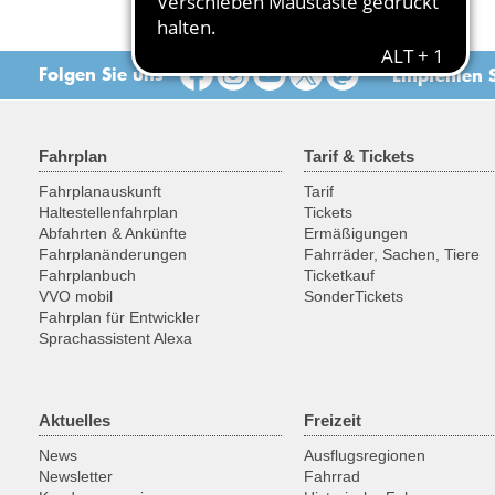
Folgen Sie uns
Empfehlen S
Fahrplan
Tarif & Tickets
Fahrplanauskunft
Tarif
Haltestellenfahrplan
Tickets
Abfahrten & Ankünfte
Ermäßigungen
Fahrplanänderungen
Fahrräder, Sachen, Tiere
Fahrplanbuch
Ticketkauf
VVO mobil
SonderTickets
Fahrplan für Entwickler
Sprachassistent Alexa
Aktuelles
Freizeit
News
Ausflugsregionen
Newsletter
Fahrrad