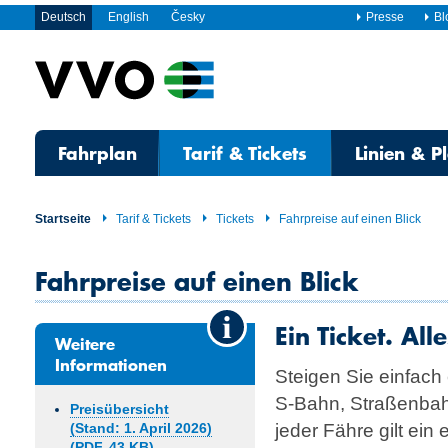
Deutsch
English
Česky
Presse
Bl
Fahrplan
Tarif & Tickets
Linien & P
Startseite
Tarif & Tickets
Tickets
Fahrpreise auf einen Blick
Fahrpreise auf einen Blick
Ein Ticket. All
Weitere
Informationen
Steigen Sie einfach
S-Bahn, Straßen­bah
Preisübersicht
jeder Fähre gilt ein 
(Stand: 1. April 2026)
(PDF, 43 KB)