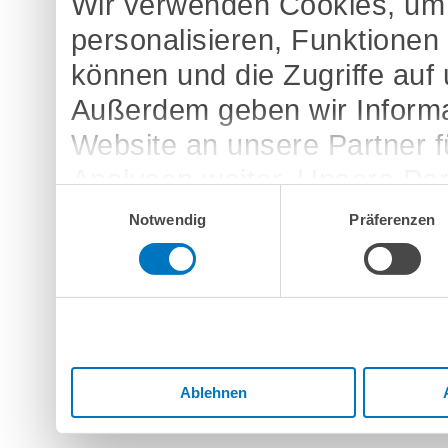
Wir verwenden Cookies, um 
personalisieren, Funktionen
können und die Zugriffe auf
Außerdem geben wir Informa
Website an unsere Partner 
Analysen weiter. Unsere Par
Einwilligungsauswahl
möglicherweise mit weitere
Notwendig
Präferenzen
bereitgestellt haben oder d
Dienste gesammelt haben.
Ablehnen