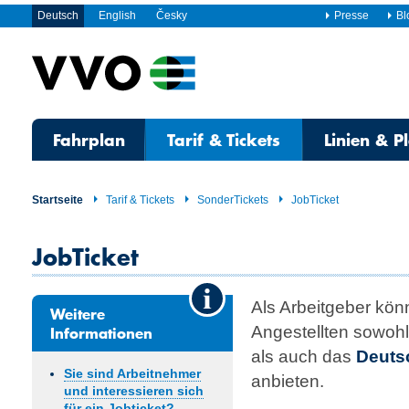
Deutsch
English
Česky
Presse
Bl
Fahrplan
Tarif & Tickets
Linien & P
Startseite
Tarif & Tickets
SonderTickets
JobTicket
JobTicket
Als Arbeitgeber kön
Weitere
Informationen
Angestellten sowoh
als auch das
Deuts
Sie sind Arbeitnehmer
anbieten.
und interessieren sich
für ein Jobticket?