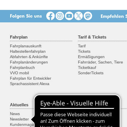
Folgen Sie uns
Empfehlen S
Fahrplan
Tarif & Tickets
Fahrplanauskunft
Tarif
Haltestellenfahrplan
Tickets
Abfahrten & Ankünfte
Ermäßigungen
Fahrplanänderungen
Fahrräder, Sachen, Tiere
Fahrplanbuch
Ticketkauf
VVO mobil
SonderTickets
Fahrplan für Entwickler
Sprachassistent Alexa
Aktuelles
Freizeit
News
Ausflugsregionen
Newsletter
Fahrrad
Kundenmagazin
Historische Fahrzeuge