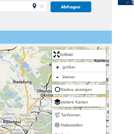
Abfragen
Vollbild
+
größer
-
kleiner
Radius anzeigen
weitere Karten
Tarifzonen
Haltestellen