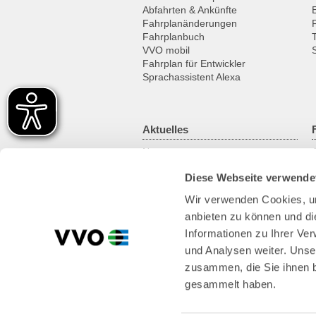
Abfahrten & Ankünfte
Fahrplanänderungen
Fahrplanbuch
VVO mobil
Fahrplan für Entwickler
Sprachassistent Alexa
Aktuelles
News
Newsletter
Diese Webseite verwende
Kundenmagazin
RSS-Feed
Wir verwenden Cookies, um
anbieten zu können und di
Informationen zu Ihrer Ve
und Analysen weiter. Unse
zusammen, die Sie ihnen b
gesammelt haben.