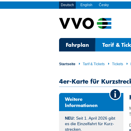
Deutsch
English
Česky
Fahrplan
Tarif & Tic
Startseite
Tarif & Tickets
Tickets
4er-Karte für Kurzstrec
Weitere
Informationen
NEU:
Seit 1. April 2026 gibt
es die Einzel­fahrt für Kurz­
strecken.