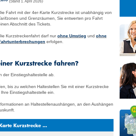
(Stand 1. April 2026)
27
28
29
3
4
5
Die Fahrt mit der 4er-Karte Kurzstrecke ist unabhängig von
Tarifzonen und Grenzräumen, Sie entwerten pro Fahrt
10
11
12
einen Abschnitt des Tickets.
17
18
19
Die Kurzstreckenfahrt darf nur
ohne Umstieg
und
ohne
24
25
26
Fahrtunterbrechungen
erfolgen.
31
1
2
einer Kurzstrecke fahren?
n der Einstiegshaltestelle ab.
en, bis zu welchen Haltestellen Sie mit einer Kurz­strecke
hre Einstiegshaltestelle ein.
ninformationen an Haltestellen­aushängen, an den Aushängen
uskunft.
arte Kurzstrecke ...