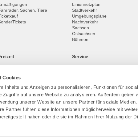
Ermäßigungen
Liniennetzplan
Fahrräder, Sachen, Tiere
Stadtverkehr
Ticketkauf
Umgebungspläne
SonderTickets
Nachtverkehr
Sachsen
Ostsachsen
Böhmen
Freizeit
Service
Ausflugsregionen
Servicestellen
Fahrrad
ABO online
t Cookies
Historische Fahrzeuge
Gruppenanmeldung
Fähren & Schiffe
Kundengarantien
 Inhalte und Anzeigen zu personalisieren, Funktionen für sozia
Downloads
e Zugriffe auf unsere Website zu analysieren. Außerdem geben w
Fundsachen
Park+Ride
rwendung unserer Website an unsere Partner für soziale Medien
Bike+Ride
re Partner führen diese Informationen möglicherweise mit weite
Barrierefreies Reisen
ereitgestellt haben oder die sie im Rahmen Ihrer Nutzung der D
Verkehrskameras