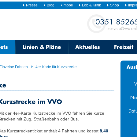
Presse
Blog
mobil
Lob & Kritik
Shop
Impr
Kontakt
0351 8526
service@vvo-onl
kets
Linien & Pläne
Aktuelles
Freizeit
Aus
Einzelne Fahrten
4er-Karte für Kurzstrecke
ke
V
Na
Kurzstrecke im VVO
Dat
Mit der 4er-Karte Kurzstrecke im VVO fahren Sie kurze
Strecken mit Zug, Straßenbahn oder Bus.
Aug
Das Kurzstreckenticket enthält 4 Fahrten und kostet
8,40
Mo
Di
Mi
Euro
.