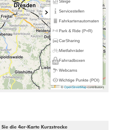
Steige
Servicestellen
Fahrkartenautomaten
Park & Ride (P+R)
CarSharing
Mietfahrräder
Fahrradboxen
Webcams
Wichtige Punkte (POI)
©
OpenStreetMap
contributors
Mein Standort
n Sie die 4er-Karte Kurzstrecke