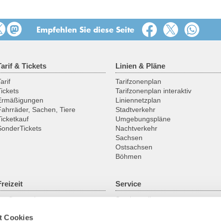
Empfehlen Sie diese Seite
Tarif & Tickets
Linien & Pläne
arif
Tarifzonenplan
Tickets
Tarifzonenplan interaktiv
Ermäßigungen
Liniennetzplan
Fahrräder, Sachen, Tiere
Stadtverkehr
Ticketkauf
Umgebungspläne
SonderTickets
Nachtverkehr
Sachsen
Ostsachsen
Böhmen
Freizeit
Service
Ausflugsregionen
Servicestellen
Fahrrad
ABO online
t Cookies
Historische Fahrzeuge
Gruppenanmeldung