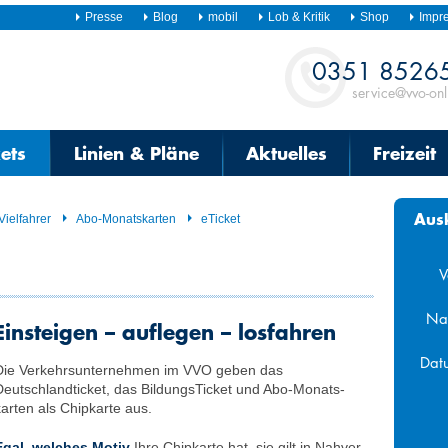
Presse
Blog
mobil
Lob & Kritik
Shop
Impr
Kontakt
0351 8526
service@vvo-onl
kets
Linien & Pläne
Aktuelles
Freizeit
Aus
Vielfahrer
Abo-Monatskarten
eTicket
V
Na
Einsteigen – auflegen – losfahren
Dat
Die Verkehrsunternehmen im VVO geben das
Deutschlandticket, das BildungsTicket und Abo-Monats­
Aug
karten als Chipkarte aus.
Mo
Di
Mi
Egal, welches Motiv
Ihre Chipkarte hat, sie gilt in Nah­ver­