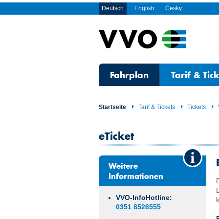
Deutsch
English
Česky
Fahrplan
Tarif & Tic
Startseite
Tarif & Tickets
Tickets
eTicket
Weitere
Informationen
VVO-InfoHotline:
0351 8526555