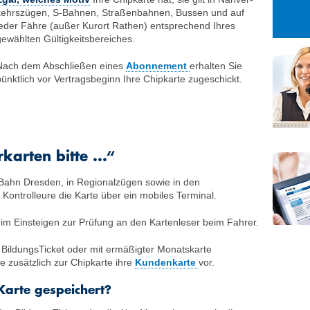
27
28
29
kehrszügen, S-Bahnen, Straßenbahnen, Bussen und auf
3
4
5
jeder Fähre (außer Kurort Rathen) entsprechend Ihres
gewählten Gültigkeitsbereiches.
10
11
12
17
18
19
Nach dem Abschließen eines
Abonnement
erhalten Sie
pünktlich vor Vertragsbeginn Ihre Chipkarte zugeschickt.
24
25
26
31
1
2
karten bitte ...“
S-Bahn Dresden, in Regionalzügen sowie in den
Kontrolleure die Karte über ein mobiles Terminal.
eim Einsteigen zur Prüfung an den Kartenleser beim Fahrer.
 BildungsTicket oder mit ermäßigter Monatskarte
e zusätzlich zur Chipkarte ihre
Kundenkarte
vor.
Karte gespeichert?