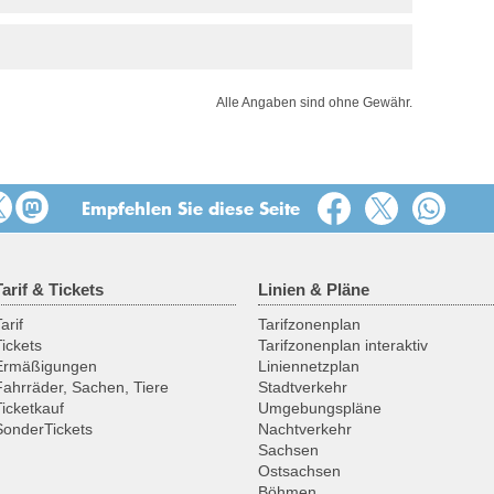
Alle Angaben sind ohne Gewähr.
Empfehlen Sie diese Seite
Tarif & Tickets
Linien & Pläne
arif
Tarifzonenplan
Tickets
Tarifzonenplan interaktiv
Ermäßigungen
Liniennetzplan
Fahrräder, Sachen, Tiere
Stadtverkehr
Ticketkauf
Umgebungspläne
SonderTickets
Nachtverkehr
Sachsen
Ostsachsen
Böhmen