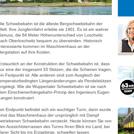
27
28
29
3
4
5
10
11
12
Die Schwebebahn ist die älteste Bergschwebebahn der
17
18
19
Welt. Ihre Jungfernfahrt erlebte sie 1901. Es ist ein wahrer
Genuss, die 84 Meter Höhenunterschied von Loschwitz
24
25
26
nach Ober­loschwitz bequem zu überwinden. Historisch
31
1
2
Interessierte kommen im Maschinenhaus an der
Bergstation auf ihre Kosten.
Erstaunlich an der Konstruktion der Schwebebahn ist, dass
nur eine der insgesamt 33 Stützen, die die Schienen tragen,
ein Festpunkt ist. Alle anderen sind zum Ausgleich der
temperaturbedingten Längen­änderungen als Pendelstützen
angelegt. Wie die Wuppertaler Schwebebahn ist sie nach
dem Einschienenhängebahn-Prinzip des Ingenieurs Eugen
Langen konstruiert.
Am Endpunkt befindet sich ein wuchtiger Turm, darin wurde
einst das Maschinenhaus der ursprünglich mit Dampf
betriebenen Schwebebahn versteckt. Heute können Sie von
den Aussichtsterrassen des Turms Ihren Blick ins Land, bei
klarer Sicht bis ins Erzgebirge, schweifen lassen.