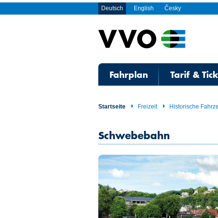
Deutsch
English
Česky
Fahrplan
Tarif & Tic
Startseite
Freizeit
Historische Fahrz
Schwebebahn