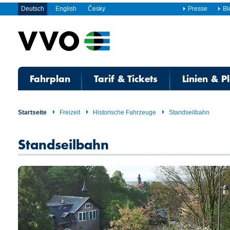
Deutsch
English
Česky
Presse
Bl
Fahrplan
Tarif & Tickets
Linien & P
Startseite
Freizeit
Historische Fahrzeuge
Standseilbahn
Standseilbahn