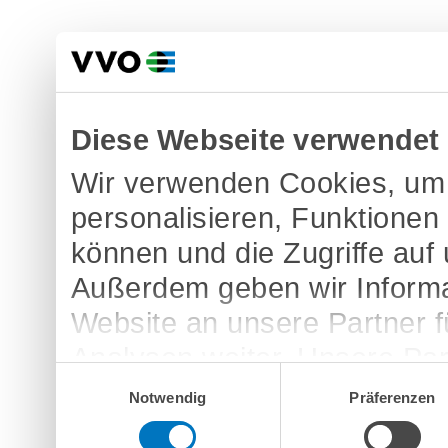
Diese Webseite verwendet
Wir verwenden Cookies, um 
personalisieren, Funktionen
können und die Zugriffe auf
Außerdem geben wir Informa
Website an unsere Partner 
Analysen weiter. Unsere Par
Einwilligungsauswahl
möglicherweise mit weitere
Notwendig
Präferenzen
bereitgestellt haben oder d