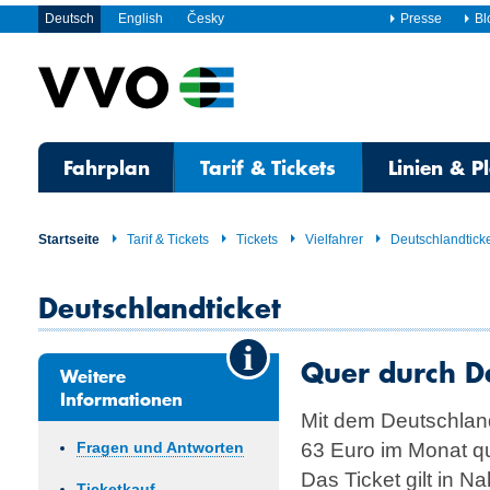
Deutsch
English
Česky
Presse
Bl
Fahrplan
Tarif & Tickets
Linien & P
Startseite
Tarif & Tickets
Tickets
Vielfahrer
Deutschlandtick
Deutschlandticket
Quer durch D
Weitere
Informationen
Mit dem Deutschlandt
63 Euro im Monat q
Fragen und Antworten
Das Ticket gilt in 
Ticketkauf