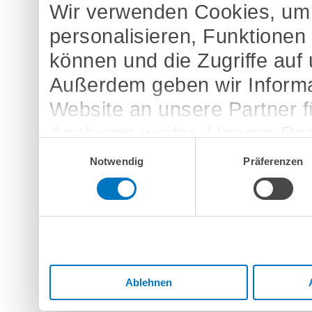
Wir verwenden Cookies, um 
personalisieren, Funktionen
können und die Zugriffe auf
Außerdem geben wir Informa
Website an unsere Partner 
Analysen weiter. Unsere Par
Einwilligungsauswahl
möglicherweise mit weitere
Notwendig
Präferenzen
bereitgestellt haben oder d
Dienste gesammelt haben.
Ablehnen