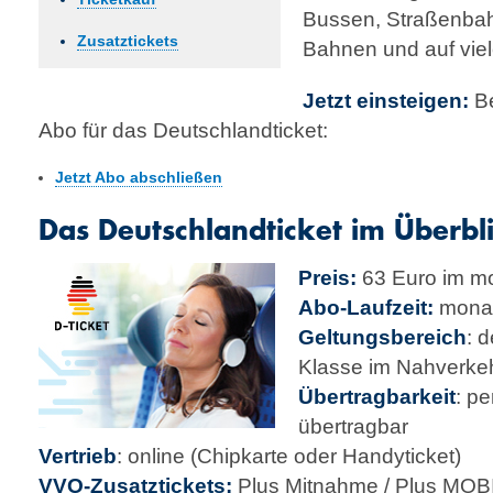
Bussen, Straßenba
Zusatztickets
Bahnen und auf vie
Jetzt einsteigen:
Be
Abo für das Deutschlandticket:
Jetzt Abo abschließen
Das Deutschlandticket im Überbl
Preis:
63 Euro im mo
Abo-Laufzeit:
monat
Geltungsbereich
: 
Klasse im Nahverke
Übertragbarkeit
: p
übertragbar
Vertrieb
: online (Chipkarte oder Handyticket)
VVO-Zusatztickets:
Plus Mitnahme / Plus MOB