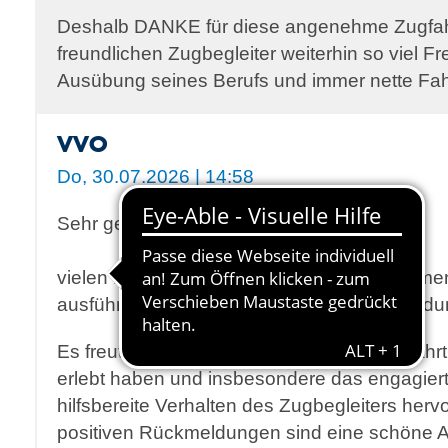
Deshalb DANKE für diese angenehme Zugfah
freundlichen Zugbegleiter weiterhin so viel Fr
Ausübung seines Berufs und immer nette Fah
VVO
Do, 30.07.2026 | 14:58
Sehr geehrte Frau Kunze,
vielen Dank, dass Sie sich die Zeit genomme
ausführliche und wertschätzende Rückmeldu
Es freut uns sehr zu lesen, dass Sie die Fah
erlebt haben und insbesondere das engagiert
hilfsbereite Verhalten des Zugbegleiters her
positiven Rückmeldungen sind eine schöne A