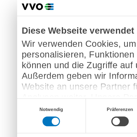
Diese Webseite verwendet
Wir verwenden Cookies, um 
personalisieren, Funktionen
können und die Zugriffe auf
Außerdem geben wir Informa
Website an unsere Partner 
Analysen weiter. Unsere Par
Einwilligungsauswahl
möglicherweise mit weitere
Notwendig
Präferenzen
bereitgestellt haben oder d
Dienste gesammelt haben.