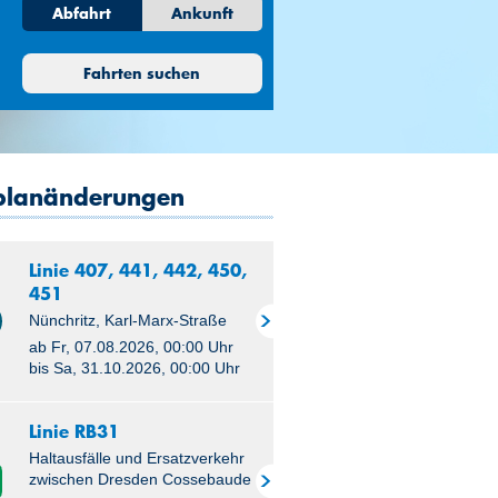
Abfahrt
Ankunft
05:00
Do
Fr
Sa
So
05:30
30
31
1
2
Fahrten suchen
6
7
8
9
06:00
13
14
15
16
06:30
20
21
22
23
07:00
27
28
29
30
planänderungen
07:30
3
4
5
6
08:00
Linie 407, 441, 442, 450,
08:30
451
09:00
Nünchritz, Karl-Marx-Straße
ab Fr, 07.08.2026, 00:00 Uhr
09:30
bis Sa, 31.10.2026, 00:00 Uhr
10:00
Linie RB31
10:30
Haltausfälle und Ersatzverkehr
11:00
zwischen Dresden Cossebaude