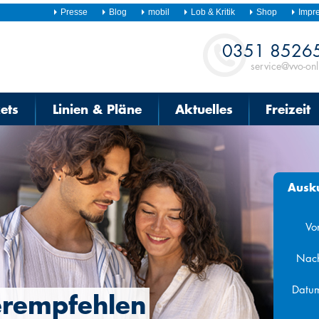
Presse
Blog
mobil
Lob & Kritik
Shop
Impr
Kontakt
0351 8526
service@vvo-onl
kets
Linien & Pläne
Aktuelles
Freizeit
Ausk
Vo
Nac
Datu
erempfehlen
Augu