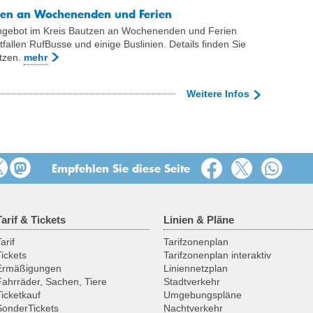
nien an Wochenenden und Ferien
ngebot im Kreis Bautzen an Wochenenden und Ferien
allen RufBusse und einige Buslinien. Details finden Sie
tzen.
mehr
Weitere Infos
Empfehlen Sie diese Seite
Tarif & Tickets
Linien & Pläne
arif
Tarifzonenplan
Tickets
Tarifzonenplan interaktiv
Ermäßigungen
Liniennetzplan
Fahrräder, Sachen, Tiere
Stadtverkehr
Ticketkauf
Umgebungspläne
SonderTickets
Nachtverkehr