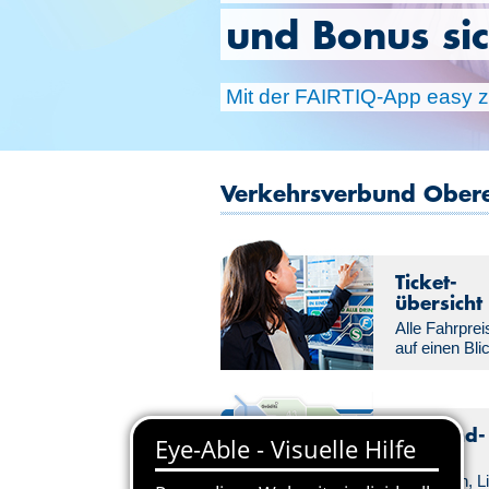
und Bonus si
Mit der FAIRTIQ-App easy zu
Verkehrsverbund Oberelb
Ticket­
übersicht
Alle Fahrprei
auf einen Bli
Verbund­-
gebiet
Tarifzonen, L