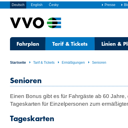
Deutsch
English
Česky
Presse
Bl
Fahrplan
Tarif & Tickets
Linien & P
Startseite
Tarif & Tickets
Ermäßigungen
Senioren
Senioren
Einen Bonus gibt es für Fahrgäste ab 60 Jahre,
Tageskarten für Einzelpersonen zum ermäßigten
Tageskarten