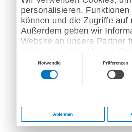
personalisieren, Funktionen
können und die Zugriffe auf
Außerdem geben wir Informa
Website an unsere Partner 
Analysen weiter. Unsere Par
Einwilligungsauswahl
möglicherweise mit weitere
Notwendig
Präferenzen
bereitgestellt haben oder d
Dienste gesammelt haben.
Ablehnen