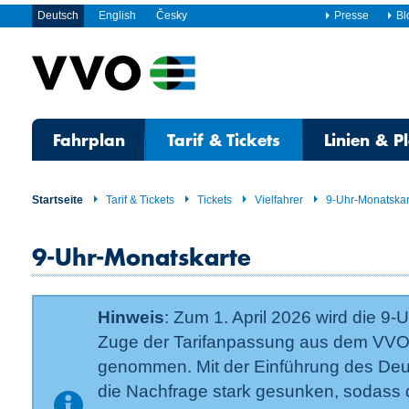
Deutsch
English
Česky
Presse
Bl
Fahrplan
Tarif & Tickets
Linien & P
Startseite
Tarif & Tickets
Tickets
Vielfahrer
9-Uhr-Monatskar
9-Uhr-Monatskarte
Hinweis
: Zum 1. April 2026 wird die 9-
Zuge der Tarif­anpassung aus dem VVO-
genommen. Mit der Einführung des Deut
die Nachfrage stark gesunken, sodass d