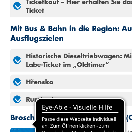
Ticketkauf – Hier erhalten Sie da
Ticket
Mit Bus & Bahn in die Region: A
Ausflugszielen
Historische Dieseltriebwagen: Mi
Labe-Ticket im „Oldtimer“
Hřensko
Rumburk
Broschüre zur Region: Böhmen (
In dieser Broschüre finden Sie 