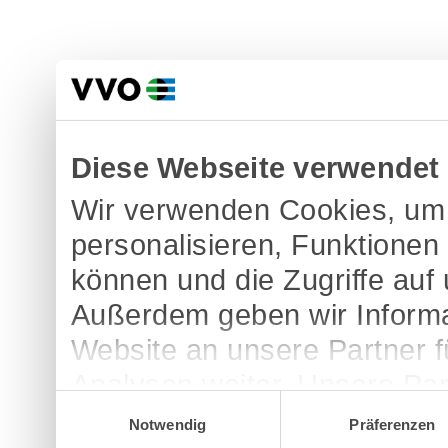
Diese Webseite verwendet
Wir verwenden Cookies, um 
personalisieren, Funktionen
können und die Zugriffe auf
Außerdem geben wir Informa
Website an unsere Partner 
Analysen weiter. Unsere Par
Einwilligungsauswahl
möglicherweise mit weitere
Notwendig
Präferenzen