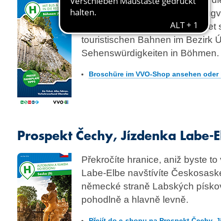
überschreitenden Bus- und Zugve
mationen zum Elbe-Labe-Ticket 
touristischen Bahnen im Bezirk Ú
Sehenswürdigkeiten in Böhmen.
Broschüre im VVO-Shop ansehen oder k
Prospekt Čechy, Jízdenka Labe-E
Překročíte hranice, aniž byste to 
Labe-Elbe navštívíte Českosask
německé straně Labských písko
pohodlně a hlavně levně.
Přejít do e-shopu na Prospekt Čechy, 