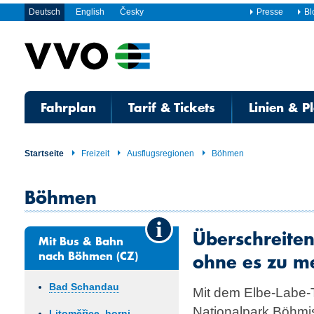
Deutsch
English
Česky
Presse
Bl
Fahrplan
Tarif & Tickets
Linien & P
Startseite
Freizeit
Ausflugsregionen
Böhmen
Böhmen
Überschreiten
Mit Bus & Bahn
nach Böhmen (CZ)
ohne es zu m
Bad Schandau
Mit dem Elbe-Labe-
Nationalpark Böhmi
Litoměřice, horni