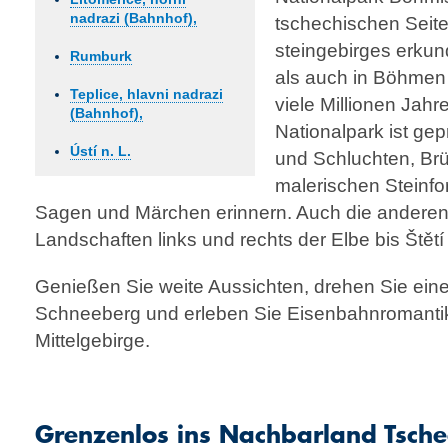
nadrazi (Bahnhof),
tschechischen Seite
steingebirges erku
Rumburk
als auch in Böhmen
Teplice, hlavni nadrazi
viele Millionen Jahr
(Bahnhof),
Nationalpark ist ge
Ústí n. L.
und Schluchten, Br
malerischen Stein­fo
Sagen und Märchen erinnern. Auch die anderen 
Landschaften links und rechts der Elbe bis Štětí
Genießen Sie weite Aussichten, drehen Sie ei
Schneeberg und erleben Sie Eisen­bahn­romant
Mittelgebirge.
Grenzenlos ins Nachbarland Tschec