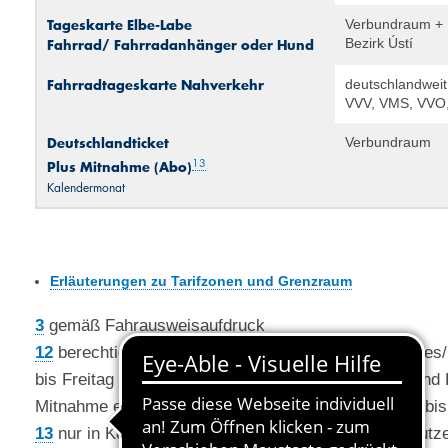
Tageskarte Elbe-Labe
Verbundraum +
Fahrrad/ Fahrradanhänger oder Hund
Bezirk Ústí
Fahrradtageskarte Nahverkehr
deutschlandwei
VVV, VMS, VVO
Deutschlandticket
Verbundraum
13
Plus Mitnahme (Abo)
Kalendermonat
Erläuterungen zu Tarifzonen und Grenzraum
3
gemäß Fahrausweisaufdruck
12
berechtigt ganztägig zur Mitnahme eines Fahrrade
bis Freitag von 18 bis 4 Uhr und an Wochenenden und 
Mitnahme eines Erwachsenen + max. vier Schülern bis
13
nur in Kombination mit einem auf den gleichen Nutz