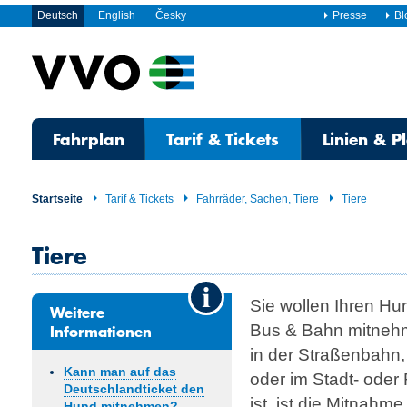
Deutsch
English
Česky
Presse
Bl
Fahrplan
Tarif & Tickets
Linien & P
Startseite
Tarif & Tickets
Fahrräder, Sachen, Tiere
Tiere
Tiere
Sie wollen Ihren Hun
Weitere
Informationen
Bus & Bahn mitneh
in der Straßenbahn,
Kann man auf das
oder im Stadt- ode
Deutschland­ticket den
ist, ist die Mitnahm
Hund mitnehmen?