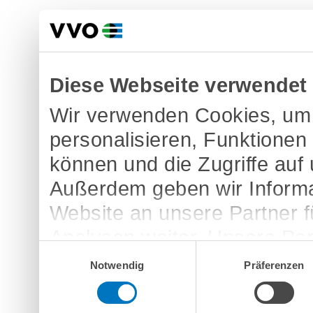
Diese Webseite verwendet
Wir verwenden Cookies, um 
personalisieren, Funktionen
können und die Zugriffe auf
Außerdem geben wir Informa
Website an unsere Partner 
Analysen weiter. Unsere Par
Einwilligungsauswahl
möglicherweise mit weitere
Notwendig
Präferenzen
bereitgestellt haben oder d
Dienste gesammelt haben.