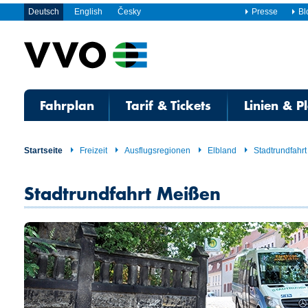
Deutsch
English
Česky
Presse
Bl
Fahrplan
Tarif & Tickets
Linien & P
Startseite
Freizeit
Ausflugsregionen
Elbland
Stadtrundfahr
Stadtrundfahrt Meißen