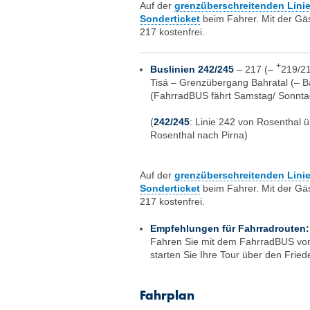
Auf der
grenzüberschreitenden Linie
Sonderticket
beim Fahrer. Mit der Gä
217 kostenfrei.
+
Buslinien 242/245
– 217 (–
219/2
Tisá – Grenzübergang Bahratal (– B
(FahrradBUS fährt Samstag/ Sonntag
(
242/245
: Linie 242 von Rosenthal 
Rosenthal nach Pirna)
Auf der
grenzüberschreitenden Linie
Sonderticket
beim Fahrer. Mit der Gä
217 kostenfrei.
Empfehlungen für Fahrradrouten:
Fahren Sie mit dem FahrradBUS von K
starten Sie Ihre Tour über den Frie
Fahrplan