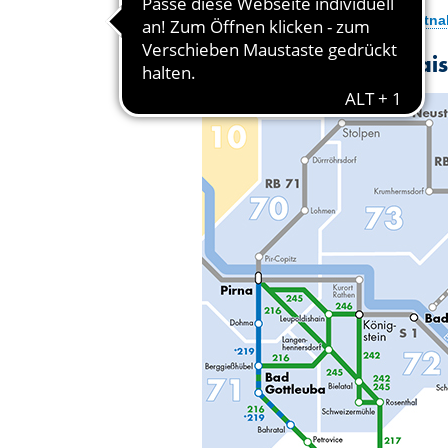
Tarifinformation zur Fahrradmitn
FahrradBUS-Linie – Sai