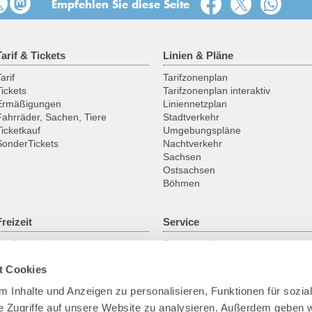
Empfehlen Sie diese Seite
Tarif & Tickets
Linien & Pläne
arif
Tarifzonenplan
Tickets
Tarifzonenplan interaktiv
Ermäßigungen
Liniennetzplan
Fahrräder, Sachen, Tiere
Stadtverkehr
Ticketkauf
Umgebungspläne
SonderTickets
Nachtverkehr
Sachsen
Ostsachsen
Böhmen
Freizeit
Service
Ausflugsregionen
Servicestellen
Fahrrad
ABO online
t Cookies
Historische Fahrzeuge
Gruppenanmeldung
Fähren & Schiffe
Kundengarantien
 Inhalte und Anzeigen zu personalisieren, Funktionen für sozia
Downloads
e Zugriffe auf unsere Website zu analysieren. Außerdem geben w
Fundsachen