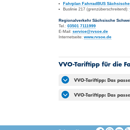
Fahrplan FahrradBUS Sächsische
Buslinie 217 (grenzüberschreitend):
Regionalverkehr Sächsische Schwe
Tel.:
03501 7111999
E-Mail:
service@rvsoe.de
Internetseite:
www.rvsoe.de
VVO-Tariftipp für die 
VVO-Tariftipp: Das passe
VVO-Tariftipp: Das passe