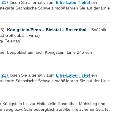
 217
lösen Sie alternativ zum
Elbe-Labe-Ticket
ein
stekarte Sächsische Schweiz
mobil
fahren Sie auf der Linie
16)
:
Königstein/Pirna – Bielatal – Rosenthal
– Sněžník –
ad Gottleuba – Pirna)
/ Feiertag)
über Leupoldishain nach Königstein, Linie 245 von
 217
lösen Sie alternativ zum
Elbe-Labe-Ticket
ein
stekarte Sächsische Schweiz
mobil
fahren Sie auf der Linie
önigstein bis zur Haltestelle Rosenthal, Mühlsteig und
densweg bzw. Schneebergblick zur Alten Tetschener Straße.