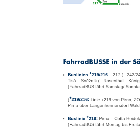
FahrradBUSSE in der S
+
Buslinien
219/216
– 217 (– 242/2
Tisá – Sněžník (– Rosenthal – König
(FahrradBUS fährt Samstag/ Sonntag
+
(
219/216:
Linie +219 von Pirna, ZO
Pirna über Langenhennersdorf Wald
+
Buslinie
219:
Pirna – Cotta Heidek
(FahrradBUS fährt Montag bis Freit