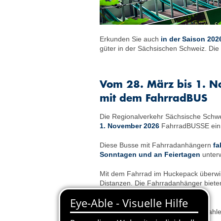
Erkunden Sie auch
in der Saison 20
güter in der Sächsischen Schweiz. Di
Vom 28. März bis 1. 
mit dem FahrradBUS
Die Regionalverkehr Sächsische Sch
1. November 2026
FahrradBUSSE ein
Diese Busse mit Fahrradanhängern
fa
Sonntagen und an Feiertagen
unter
Mit dem Fahrrad im Huckepack überwi
Distanzen. Die Fahrradanhänger bieten 
abgeladen werden können.
Der Service ist
kostenfrei
. Sie bezahl