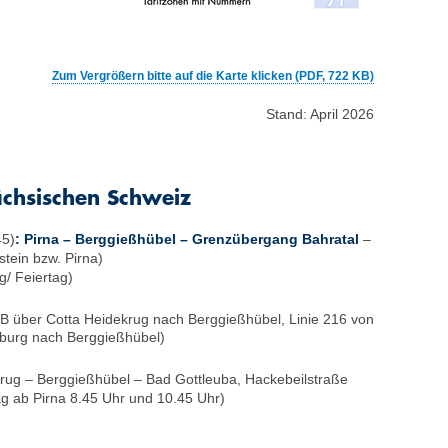
Zum Vergrößern bitte auf die Karte klicken (PDF, 722 KB)
Stand: April 2026
ächsischen Schweiz
45)
:
Pirna – Berggießhübel – Grenzübergang Bahratal
–
stein bzw. Pirna)
/ Feiertag)
B über Cotta Heidekrug nach Berg­gießhübel, Linie 216 von
burg nach Berg­gießhübel)
rug – Berg­gießhübel – Bad Gottleuba, Hackebeilstraße
ag ab Pirna 8.45 Uhr und 10.45 Uhr)