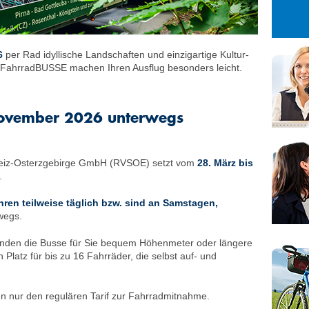
27
28
29
3
4
5
10
11
12
26
per Rad idyllische Landschaften und einzigartige Kultur­
17
18
19
e FahrradBUSSE machen Ihren Ausflug besonders leicht.
24
25
26
31
1
2
November 2026 unterwegs
weiz-Osterzgebirge GmbH (RVSOE) setzt vom
28. März bis
.
hren teilweise täglich bzw. sind an
Samstagen,
wegs.
nden die Busse für Sie bequem Höhenmeter oder längere
Platz für bis zu 16 Fahrräder, die selbst auf- und
en nur den regulären Tarif zur Fahrradmitnahme.