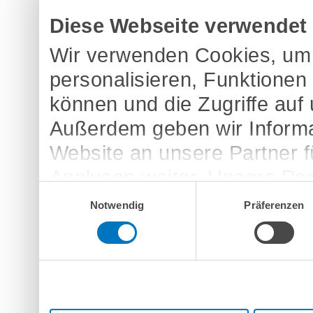
Diese Webseite verwendet
Wir verwenden Cookies, um 
personalisieren, Funktionen
können und die Zugriffe auf
Außerdem geben wir Informa
Website an unsere Partner 
Analysen weiter. Unsere Par
Einwilligungsauswahl
möglicherweise mit weitere
Notwendig
Präferenzen
bereitgestellt haben oder d
Dienste gesammelt haben.