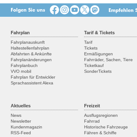
Folgen Sie uns
Empfehlen S
Fahrplan
Tarif & Tickets
Fahrplanauskunft
Tarif
Haltestellenfahrplan
Tickets
Abfahrten & Ankünfte
Ermäßigungen
Fahrplanänderungen
Fahrräder, Sachen, Tiere
Fahrplanbuch
Ticketkauf
VVO mobil
SonderTickets
Fahrplan für Entwickler
Sprachassistent Alexa
Aktuelles
Freizeit
News
Ausflugsregionen
Newsletter
Fahrrad
Kundenmagazin
Historische Fahrzeuge
RSS-Feed
Fähren & Schiffe