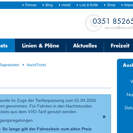
Presse
Blog
mobil
Lob & Kritik
Shop
Impr
Kontakt
0351 8526
service@vvo-onl
kets
Linien & Pläne
Aktuelles
Freizeit
Aus
Tageskarten
NachtTicket
V
Na
 wurde im Zuge der Tarif­anpassung zum 01.04.2026
ent genommen. Für Fahrten in den Nachtstunden
Dat
ckets aus dem VVO-Tarif genutzt werden.
Aug
ergangsregelungen.
Mo
Di
Mi
So lange gilt der Fahrschein zum alten Preis