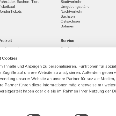
Fahrräder, Sachen, Tiere
Stadtverkehr
Ticketkauf
Umgebungspläne
SonderTickets
Nachtverkehr
Sachsen
Ostsachsen
Böhmen
Freizeit
Service
Ausflugsregionen
Servicestellen
Fahrrad
ABO online
t Cookies
Historische Fahrzeuge
Gruppenanmeldung
Fähren & Schiffe
Kundengarantien
 Inhalte und Anzeigen zu personalisieren, Funktionen für sozia
Downloads
e Zugriffe auf unsere Website zu analysieren. Außerdem geben w
Fundsachen
Park+Ride
rwendung unserer Website an unsere Partner für soziale Medien
Bike+Ride
re Partner führen diese Informationen möglicherweise mit weite
Barrierefreies Reisen
ereitgestellt haben oder die sie im Rahmen Ihrer Nutzung der D
Verkehrskameras