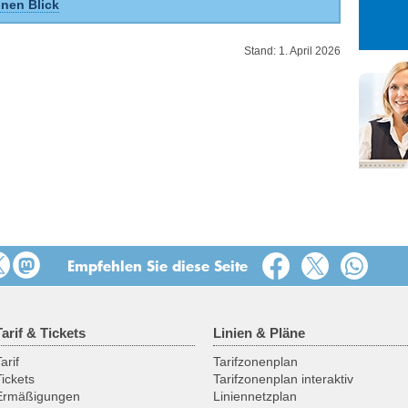
inen Blick
27
28
29
3
4
5
Stand: 1. April 2026
10
11
12
17
18
19
24
25
26
31
1
2
Empfehlen Sie diese Seite
Tarif & Tickets
Linien & Pläne
arif
Tarifzonenplan
Tickets
Tarifzonenplan interaktiv
Ermäßigungen
Liniennetzplan