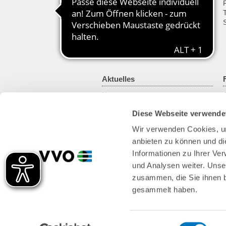
Fahrplanänderungen
Fahrplanbuch
VVO mobil
Fahrplan für Entwickler
Sprachassistent Alexa
Aktuelles
News
Newsletter
Diese Webseite verwende
Kundenmagazin
RSS-Feed
Wir verwenden Cookies, um
anbieten zu können und di
Informationen zu Ihrer Ve
und Analysen weiter. Unse
zusammen, die Sie ihnen b
gesammelt haben.
Einwilligungsauswahl