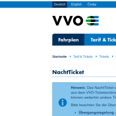
Deutsch
English
Česky
Fahrplan
Tarif & Tic
Startseite
Tarif & Tickets
Tickets
NachtTicket
Hinweis
: Das NachtTicket
aus dem VVO-Ticket­sortim
können weiterhin andere Ti
Bitte beachten Sie die Üb
Übergangsregelung – 